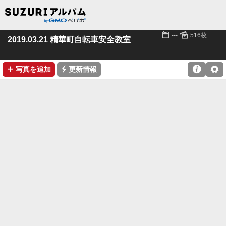
📅
🌄
---
516枚
2019.03.21 精華町自転車安全教室
➕
⚡

⚙
写真を追加
更新情報