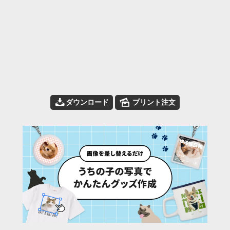
📥
🌄
ダウンロード
プリント注文