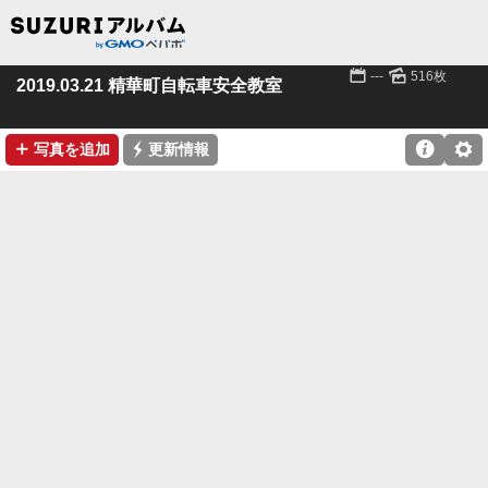
📅
🌄
---
516枚
2019.03.21 精華町自転車安全教室
➕
⚡

⚙
写真を追加
更新情報