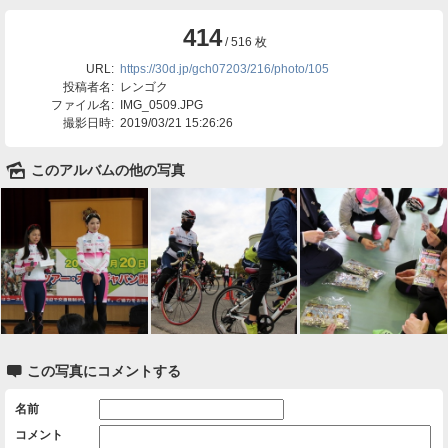
414
/ 516 枚
URL:
https://30d.jp/gch07203/216/photo/105
投稿者名:
レンゴク
ファイル名:
IMG_0509.JPG
撮影日時:
2019/03/21 15:26:26
🌄
このアルバムの他の写真

この写真にコメントする
名前
コメント