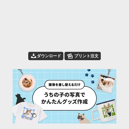
📥
🌄
ダウンロード
プリント注文