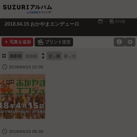
📅
🌄
---
501枚
2018.04.15 おかやまエンデューロ
➕
🌄

⚙
写真を追加
プリント注文
⚏

撮影順
追加順
古→新
新→古
🕔
2018/04/13 22:00
🕔
2018/04/15 06:00