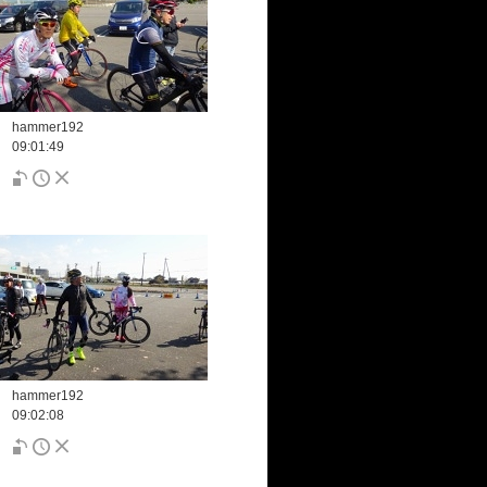
hammer192
09:01:49
hammer192
09:02:08