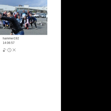
hammer192
14:06:57