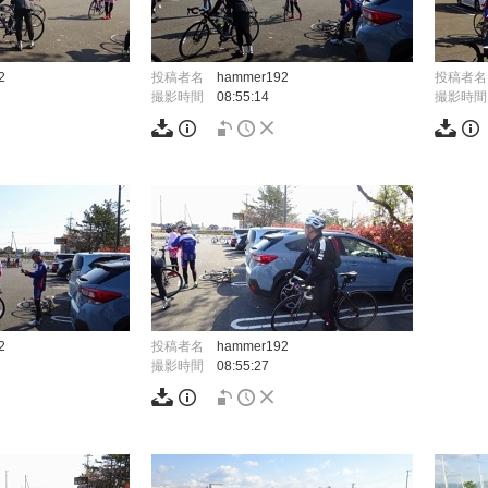
2
投稿者名
hammer192
投稿者名
撮影時間
08:55:14
撮影時間
2
投稿者名
hammer192
撮影時間
08:55:27