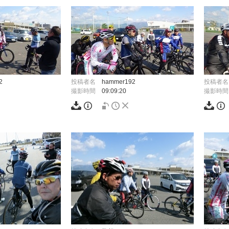
2
投稿者名
hammer192
投稿者名
撮影時間
09:09:20
撮影時間