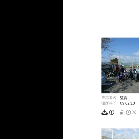
投稿者名
監督
撮影時間
09:02:13