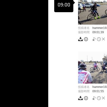
09:00
投稿者名
hammer19
撮影時間
09:01:39
投稿者名
hammer19
撮影時間
09:01:55