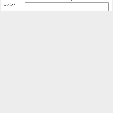
コメント
削除用パスワード

一覧に戻る
Android™ アプリのインストール
Android™ からオンラインアルバムの作成・編
集、共有ができます。
インストール
⌂
📕
ホーム
アルバムを作成