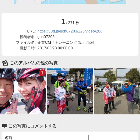
1
/ 271 枚
URL:
https://30d.jp/gch07203/126/video/286
投稿者名:
gch07203
ファイル名:
企業CM「トレーニング 篇」.mp4
撮影日時:
2017/03/23 00:00:00
🌄
このアルバムの他の写真
1

この写真にコメントする
名前