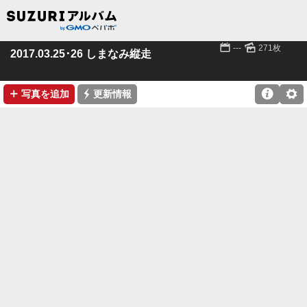
📅
🌄
---
271枚
2017.03.25･26 しまなみ縦走
➕
⚡

⚙
写真を追加
更新情報