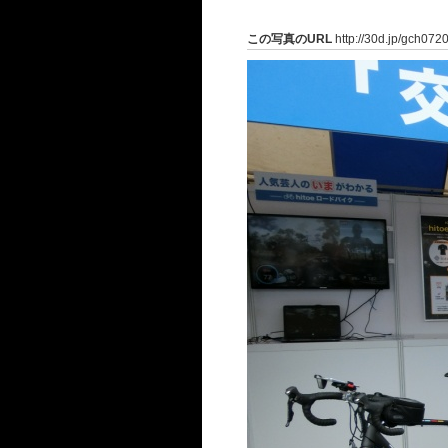
この写真のURL
http://30d.jp/gch072