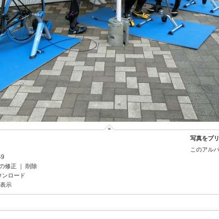
写真をプ
このアルバ
49
の修正
｜
削除
ウンロード
を表示