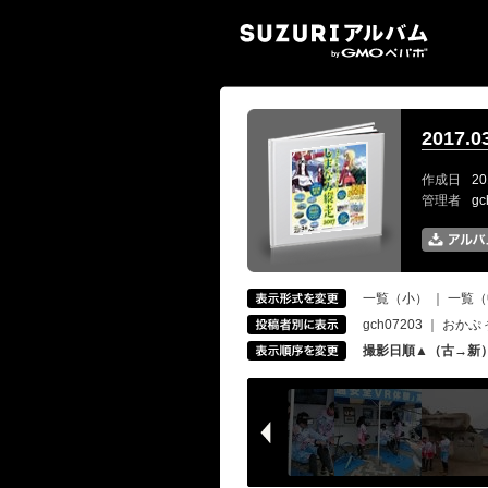
SUZ
2017.
作成日
20
管理者
g
一覧（小）
｜
一覧（
gch07203
｜
おかぷ
撮影日順▲（古→新