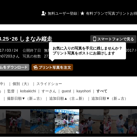
URIアルバム

★
無料ユーザー登録
有料プランで写真プリントお
📱
03.25･26 しまなみ縦走
スマートフォンで見る
お気に入りの写真を手元に残しませんか？
17 / 03 / 24
公開終了日
無期限
イベントの期間
2017 / 03 / 25 〜 2017 / 
プリント写真をポストにお届けします
ch07203さん
写真の枚数
271 / 2000枚
中）
｜
個別（大）
｜
スライドショー
ぅ
｜
監督
｜
kobakichi
｜
すーさん
｜
guest
｜
kayohori
｜
すべて
）
｜
撮影日順▼（新→古）
｜
追加日順▲（古→新）
｜
追加日順▼（新→古）