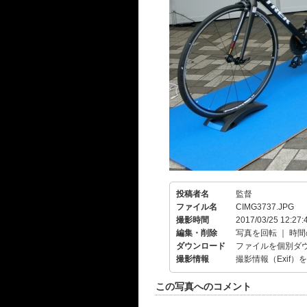
投稿者名
監督
ファイル名
CIMG3737.JPG
撮影時間
2017/03/25 12:27:
編集・削除
写真を回転
｜
時間
ダウンロード
ファイルを個別ダ
撮影情報
撮影情報（Exif）
この写真へのコメント