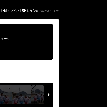


得
ログイン
お知らせ
03 / 26