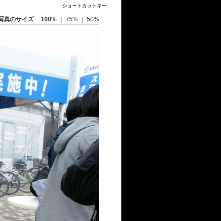
ショートカットキー
写真のサイズ
100%
｜
75%
｜
50%