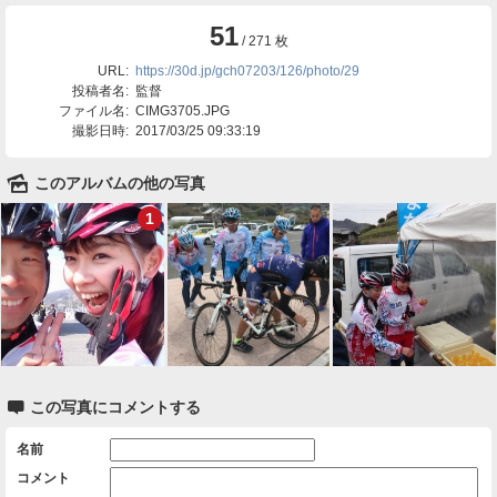
51
/ 271 枚
URL:
https://30d.jp/gch07203/126/photo/29
投稿者名:
監督
ファイル名:
CIMG3705.JPG
撮影日時:
2017/03/25 09:33:19
🌄
このアルバムの他の写真
1

この写真にコメントする
名前
コメント