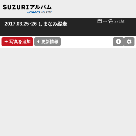
📅
🌄
---
271枚
2017.03.25･26 しまなみ縦走
➕
⚡

⚙
写真を追加
更新情報