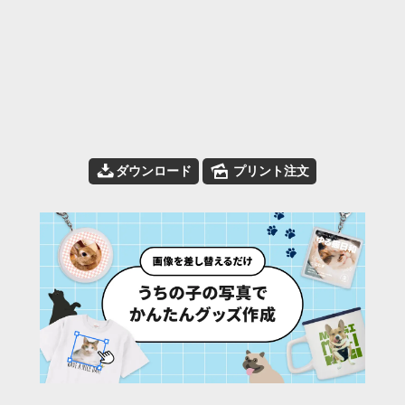
📥
🌄
ダウンロード
プリント注文