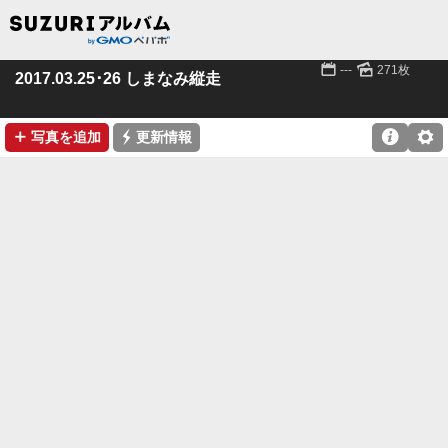
📅
🌄
---
271枚
2017.03.25･26 しまなみ縦走
➕
⚡

⚙
写真を追加
更新情報