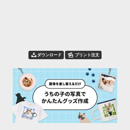
📥
🌄
ダウンロード
プリント注文