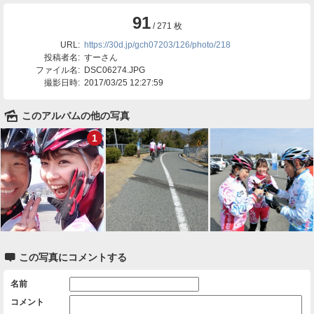
91
/ 271 枚
URL:
https://30d.jp/gch07203/126/photo/218
投稿者名:
すーさん
ファイル名:
DSC06274.JPG
撮影日時:
2017/03/25 12:27:59
🌄
このアルバムの他の写真
1

この写真にコメントする
名前
コメント