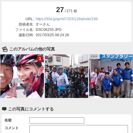
27
/ 271 枚
URL:
https://30d.jp/gch07203/126/photo/199
投稿者名:
すーさん
ファイル名:
DSC06255.JPG
撮影日時:
2017/03/25 08:24:26
🌄
このアルバムの他の写真
1

この写真にコメントする
名前
コメント