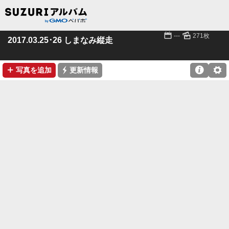
📅
🌄
---
271枚
2017.03.25･26 しまなみ縦走
➕
⚡

⚙
写真を追加
更新情報