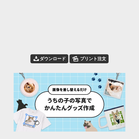
📥
🌄
ダウンロード
プリント注文