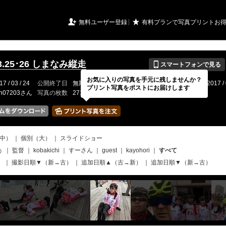
URIアルバム

★
無料ユーザー登録
有料プランで写真プリントお
📱
03.25･26 しまなみ縦走
スマートフォンで見る
お気に入りの写真を手元に残しませんか？
17 / 03 / 24
公開終了日
無期限
イベントの期間
2017 / 03 / 25 〜 2017 / 
プリント写真をポストにお届けします
ch07203さん
写真の枚数
271 / 2000枚
中）
｜
個別（大）
｜
スライドショー
ぅ
｜
監督
｜
kobakichi
｜
すーさん
｜
guest
｜
kayohori
｜
すべて
）
｜
撮影日順▼（新→古）
｜
追加日順▲（古→新）
｜
追加日順▼（新→古）