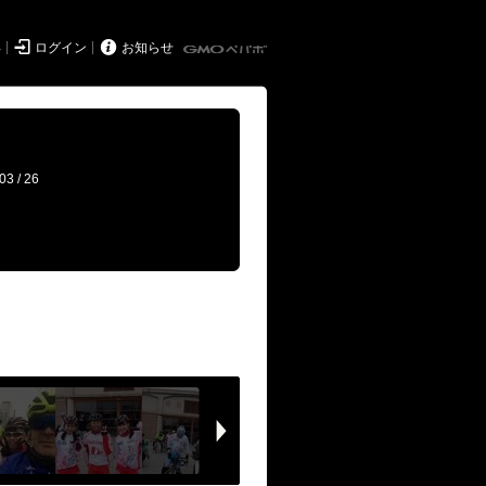


得
ログイン
お知らせ
03 / 26