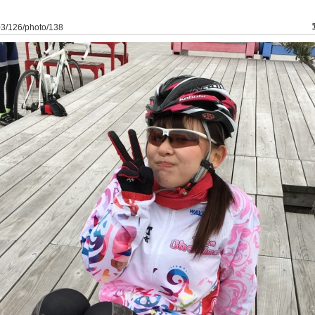
03/126/photo/138