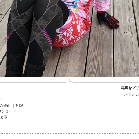
写真をプ
このアルバ
14
の修正
｜
削除
ウンロード
を表示