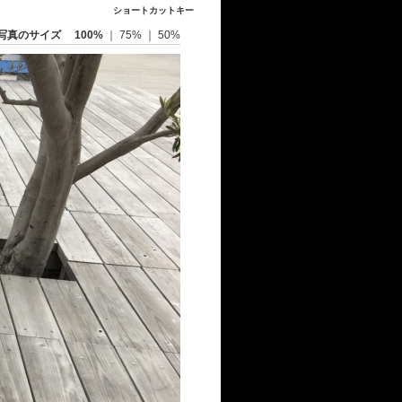
ショートカットキー
写真のサイズ
100%
｜
75%
｜
50%