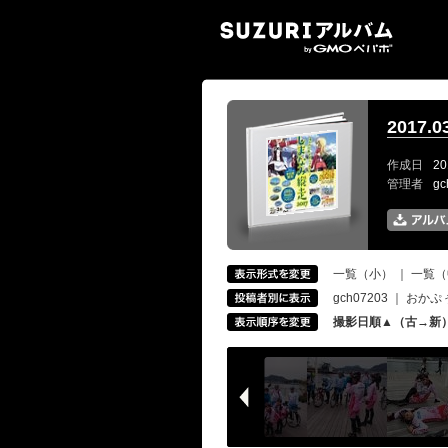
SUZ
2017.
作成日
20
管理者
g
一覧（小）
｜
一覧（
gch07203
｜
おかぷ
撮影日順▲（古→新