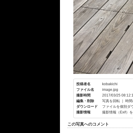
投稿者名
kobakichi
ファイル名
image.jpg
撮影時間
2017/03/25 08:12:
編集・削除
写真を回転
｜
時間
ダウンロード
ファイルを個別ダ
撮影情報
撮影情報（Exif）
この写真へのコメント