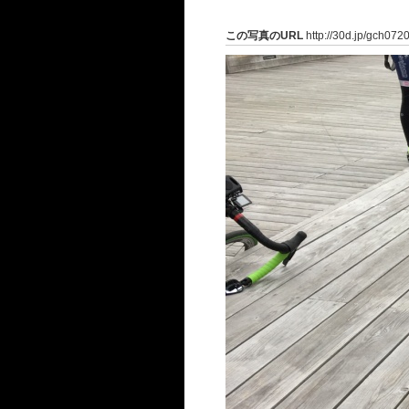
この写真のURL
http://30d.jp/gch072