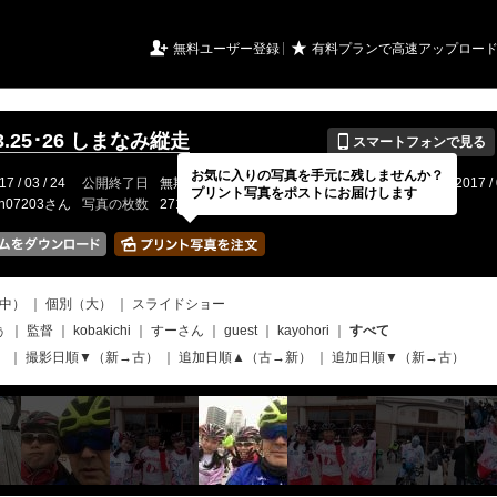
URIアルバム

★
無料ユーザー登録
有料プランで高速アップロー
📱
03.25･26 しまなみ縦走
スマートフォンで見る
お気に入りの写真を手元に残しませんか？
17 / 03 / 24
公開終了日
無期限
イベントの期間
2017 / 03 / 25 〜 2017 / 
プリント写真をポストにお届けします
ch07203さん
写真の枚数
271 / 2000枚
中）
｜
個別（大）
｜
スライドショー
ぅ
｜
監督
｜
kobakichi
｜
すーさん
｜
guest
｜
kayohori
｜
すべて
）
｜
撮影日順▼（新→古）
｜
追加日順▲（古→新）
｜
追加日順▼（新→古）