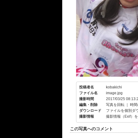
投稿者名
kobakichi
ファイル名
image.jpg
撮影時間
2017/03/25 08:13:
編集・削除
写真を回転
｜
時間
ダウンロード
ファイルを個別ダ
撮影情報
撮影情報（Exif）
この写真へのコメント