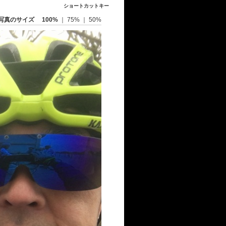
ショートカットキー
写真のサイズ
100%
｜
75%
｜
50%