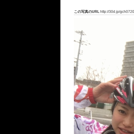
この写真のURL
http://30d.jp/gch072