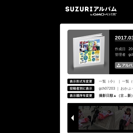
SUZ
2017.
作成日
20
管理者
g
一覧（小）
｜
一覧（
gch07203
｜
おかぷ
撮影日順▲（古→新