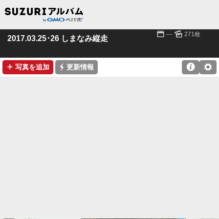
📅
🌄
---
271枚
2017.03.25･26 しまなみ縦走
➕
⚡

⚙
写真を追加
更新情報