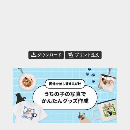
📥
🌄
ダウンロード
プリント注文