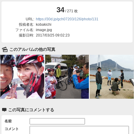
34
/ 271 枚
URL:
https://30d.jp/gch07203/126/photo/131
投稿者名:
kobakichi
ファイル名:
image.jpg
撮影日時:
2017/03/25 09:02:23
🌄
このアルバムの他の写真
1

この写真にコメントする
名前
コメント