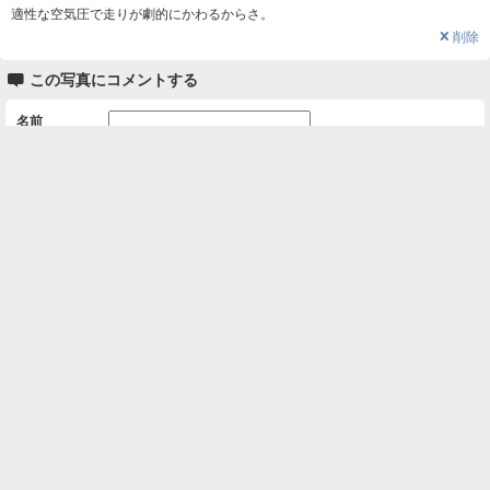
適性な空気圧で走りが劇的にかわるからさ。
❌
削除

この写真にコメントする
名前
コメント
削除用パスワード

一覧に戻る
Android™ アプリのインストール
Android™ からオンラインアルバムの作成・編
集、共有ができます。