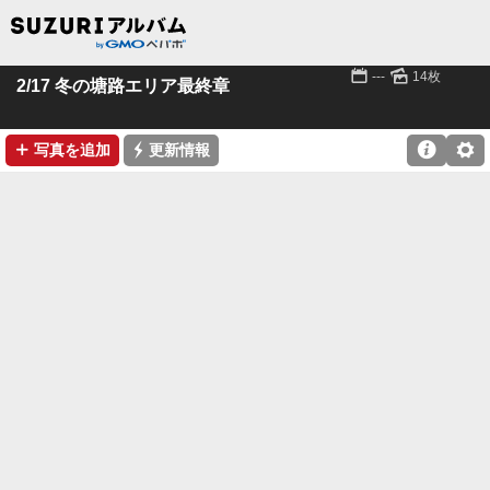
📅
🌄
---
14枚
2/17 冬の塘路エリア最終章
➕
⚡

⚙
写真を追加
更新情報