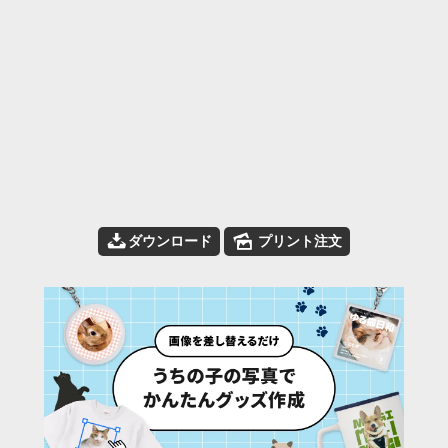
📥
🌄
ダウンロード
プリント注文