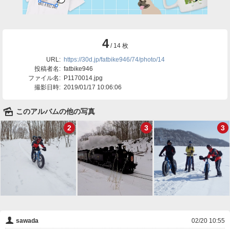
4
/ 14 枚
URL:
https://30d.jp/fatbike946/74/photo/14
投稿者名:
fatbike946
ファイル名:
P1170014.jpg
撮影日時:
2019/01/17 10:06:06
🌄
このアルバムの他の写真
2
3
3
👤
sawada
02/20 10:55