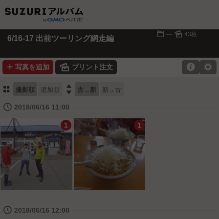
📅
🌄
---
43枚
6/16-17 出前ツーリング網走編
➕
🌄

⚙
写真を追加
プリント注文
⚏

撮影順
追加順
古→新
新→古
🕔
2018/06/16 11:00
1
1
🕔
2018/06/16 12:00