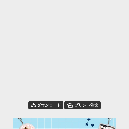
📥
🌄
ダウンロード
プリント注文