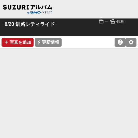
📅
🌄
---
49枚
8/20 釧路シティライド
➕
⚡

⚙
写真を追加
更新情報