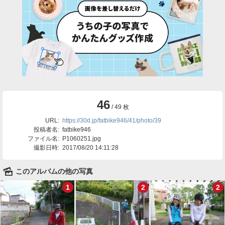
46
/ 49 枚
URL:
https://30d.jp/fatbike946/41/photo/39
投稿者名:
fatbike946
ファイル名:
P1060251.jpg
撮影日時:
2017/08/20 14:11:28
🌄
このアルバムの他の写真
1
2
2