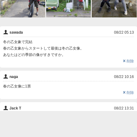
👤
sawada
08/22 05:13
冬の乙女象で完結
春の乙女象からスタートして最後は冬の乙女像。
あなたはどの季節の像がすきですか。
❌
削除
👤
naga
08/22 10:16
春の乙女像に1票
❌
削除
👤
Jack T
08/22 13:31
「若葉が萌えいずる雪解けの季節」に1票
❌
削除

この写真にコメントする