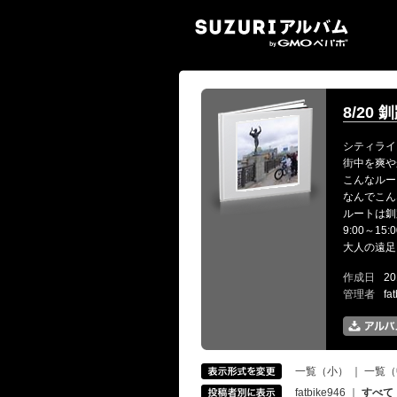
SUZ
8/20
シティライ
街中を爽や
こんなルー
なんでこん
ルートは釧
9:00～
大人の遠足
作成日
20
管理者
fa
一覧（小）
｜
一覧（
fatbike946
｜
すべて