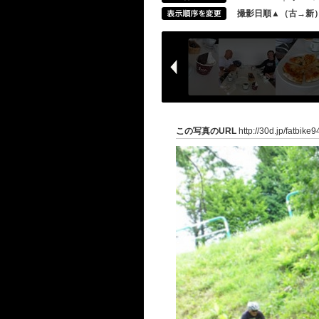
撮影日順▲（古→新
この写真のURL
http://30d.jp/fatbike