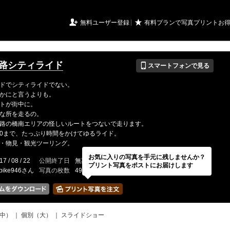
URIアルバム

★
無料ユーザー登録
有料プランで写真プリントお
📱
 釧路シティライド
スマートフォンで見る
ドでシティライドでない。
かにと言うよりも。
トが街中に。
な所を走るの。
路の橋南エリアの怪しいルートをつないで走ります。
15:00まで、たっぷり時間をかけてゆるライド。
・物見・観光ツーリング。
お気に入りの写真を手元に残しませんか？
17 / 08 / 22
公開終了日
無期限
イベントの期間
---
プリント写真をポストにお届けします
tbike946さん
写真の枚数
49 / 2000枚
中）
｜
個別（大）
｜
スライドショー