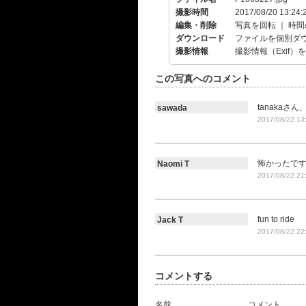
撮影時間
2017/08/20 13:24:
編集・削除
写真を回転
｜
時間
ダウンロード
ファイルを個別ダ
撮影情報
撮影情報（Exif）
この写真へのコメント
tanakaさ
sawada
2017/08/22 13
怖かったで
Naomi T
2017/08/22 21
fun to ride
Jack T
2017/08/22 22
コメントする
名前
コメント