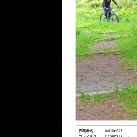
投稿者名
fatbike946
ファイル名
P1060227.jpg