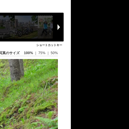
ショートカットキー
写真のサイズ
100%
｜
75%
｜
50%