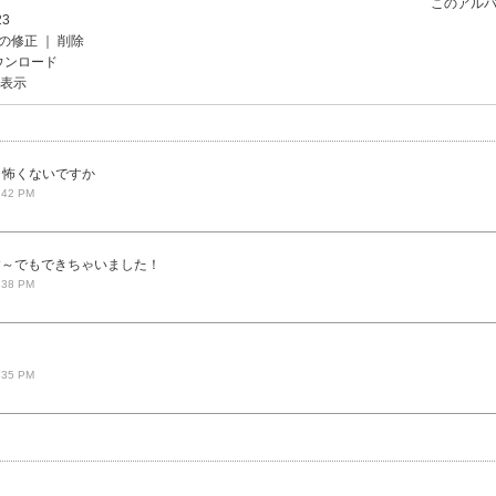
このアルバ
23
の修正
｜
削除
ウンロード
を表示
ん、怖くないですか
:42 PM
す～でもできちゃいました！
:38 PM
:35 PM