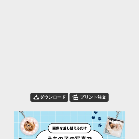
📥
🌄
ダウンロード
プリント注文