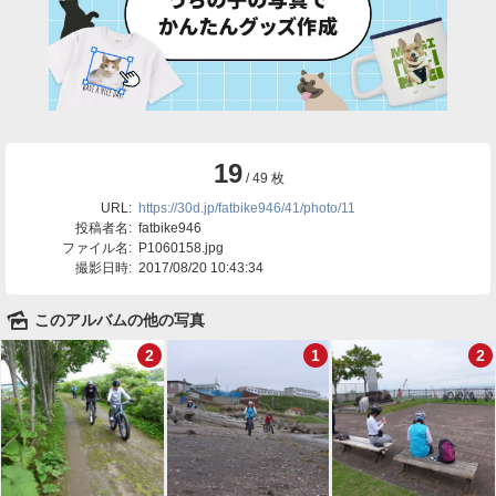
19
/ 49 枚
URL:
https://30d.jp/fatbike946/41/photo/11
投稿者名:
fatbike946
ファイル名:
P1060158.jpg
撮影日時:
2017/08/20 10:43:34
🌄
このアルバムの他の写真
2
1
2