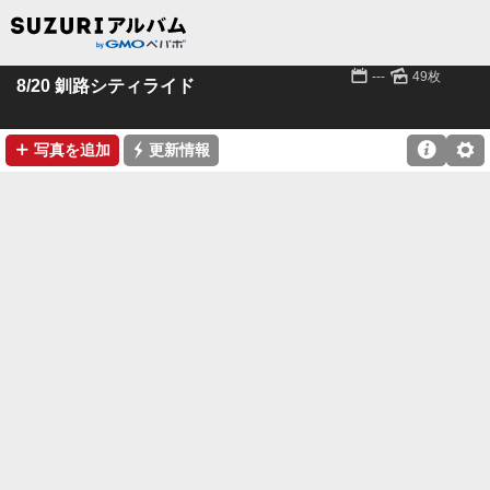
📅
🌄
---
49枚
8/20 釧路シティライド
➕
⚡

⚙
写真を追加
更新情報