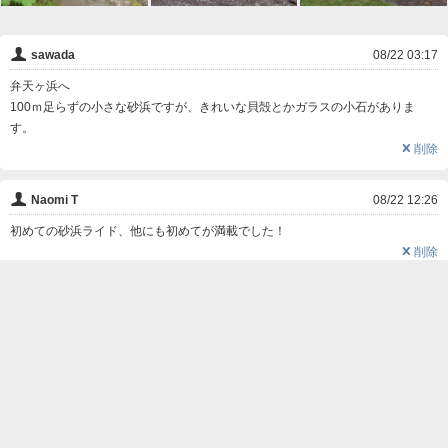
👤
sawada
08/22 03:17
弁天ヶ浜へ
100ｍ足らずの小さな砂浜ですが、きれいな貝殻とかガラスの小石がありま
す。
❌
削除
👤
Naomi T
08/22 12:26
初めての砂浜ライド、他にも初めてが満載でした！
❌
削除

この写真にコメントする
名前
コメント
削除用パスワード