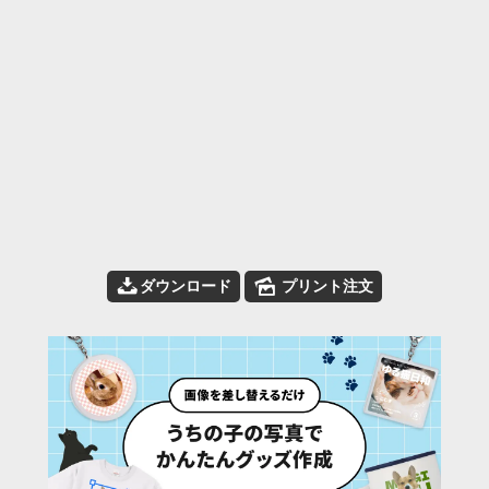
📥
🌄
ダウンロード
プリント注文