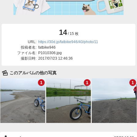
14
/ 15 枚
URL:
https://30d.jp/fatbike946/40/photo/11
投稿者名:
fatbike946
ファイル名:
P1010306.jpg
撮影日時:
2017/07/23 12:46:36
🌄
このアルバムの他の写真
1
1
1