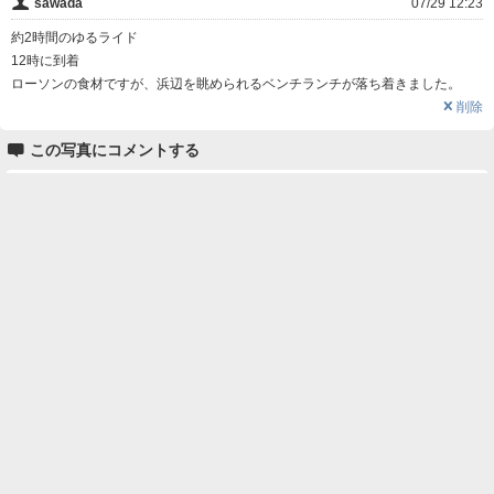
👤
sawada
07/29 12:23
約2時間のゆるライド
12時に到着
ローソンの食材ですが、浜辺を眺められるベンチランチが落ち着きました。
❌
削除

この写真にコメントする
名前
コメント
削除用パスワード

一覧に戻る
Android™ アプリのインストール