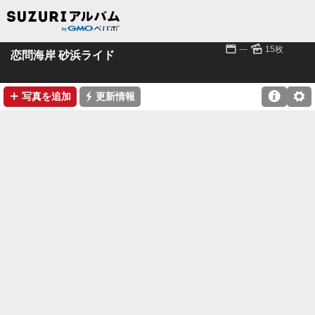
📅
🌄
---
15枚
恋問海岸 砂浜ライド
➕
⚡

⚙
写真を追加
更新情報