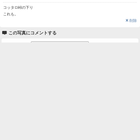
コッタロ峠の下り
これも。
❌
削除

この写真にコメントする
名前
コメント
削除用パスワード

一覧に戻る
Android™ アプリのインストール
Android™ からオンラインアルバムの作成・編