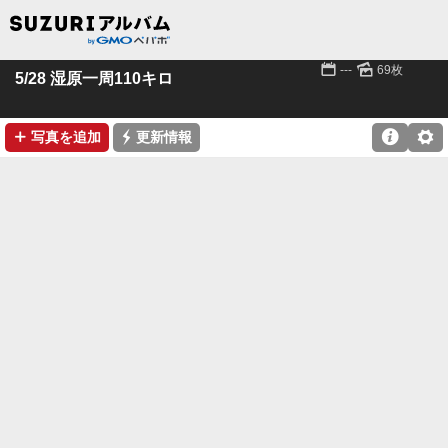
📅
🌄
---
69枚
5/28 湿原一周110キロ
➕
⚡

⚙
写真を追加
更新情報