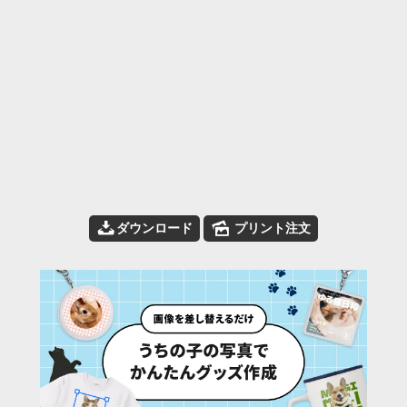
📥
🌄
ダウンロード
プリント注文