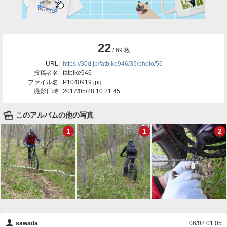
22
/ 69 枚
URL:
https://30d.jp/fatbike946/35/photo/56
投稿者名:
fatbike946
ファイル名:
P1040919.jpg
撮影日時:
2017/05/28 10:21:45
🌄
このアルバムの他の写真
1
1
2
👤
sawada
06/02 01:05