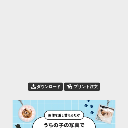
📥
🌄
ダウンロード
プリント注文