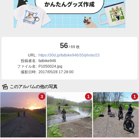
56
/ 69 枚
URL:
https://30d.jp/fatbike946/35/photo/23
投稿者名:
fatbike946
ファイル名:
P1050024.jpg
撮影日時:
2017/05/28 17:28:00
🌄
このアルバムの他の写真
3
1
1