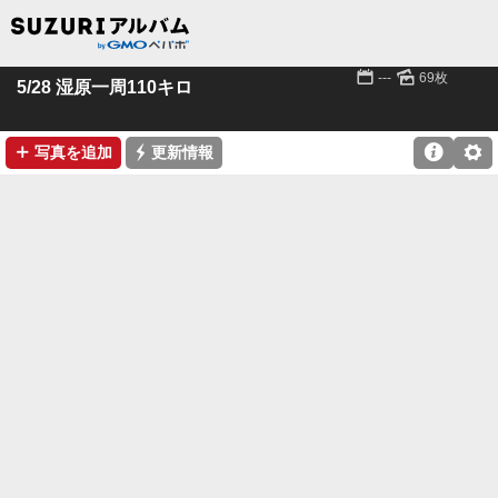
📅
🌄
---
69枚
5/28 湿原一周110キロ
➕
⚡

⚙
写真を追加
更新情報