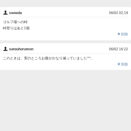
👤
sawada
06/02 02:19
ゴルフ場への峠
峠登りはあと1個
❌
削除
👤
satouhorumon
06/02 16:22
このときは、実のところお腹がかなり減っていました^^;
❌
削除

この写真にコメントする
名前
コメント
削除用パスワード