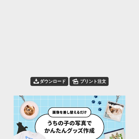
📥
🌄
ダウンロード
プリント注文