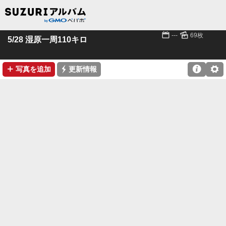
📅
🌄
---
69枚
5/28 湿原一周110キロ
➕
⚡

⚙
写真を追加
更新情報