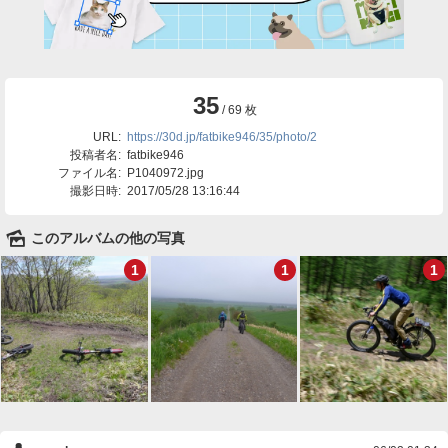
35
/ 69 枚
URL:
https://30d.jp/fatbike946/35/photo/2
投稿者名:
fatbike946
ファイル名:
P1040972.jpg
撮影日時:
2017/05/28 13:16:44
🌄
このアルバムの他の写真
1
1
1