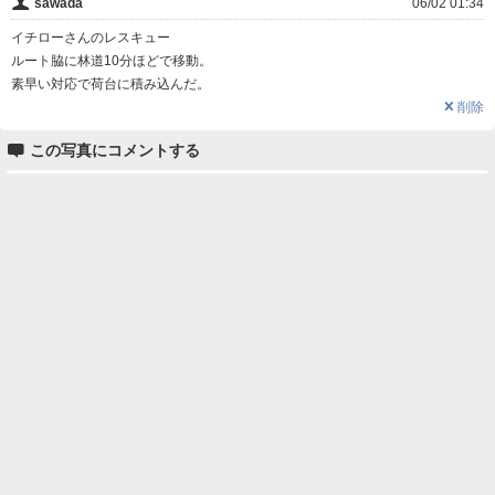
👤
sawada
06/02 01:34
イチローさんのレスキュー
ルート脇に林道10分ほどで移動。
素早い対応で荷台に積み込んだ。
❌
削除

この写真にコメントする
名前
コメント
削除用パスワード

一覧に戻る
Android™ アプリのインストール