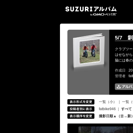
SUZ
5/7
クラブツー
はせながら
脇には春の
作成日
20
管理者
fa
一覧（小）
｜
一覧（
fatbike946
｜
すべて
撮影日順▲（古→新