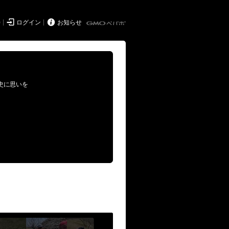


持
ログイン
お知らせ
史に思いを