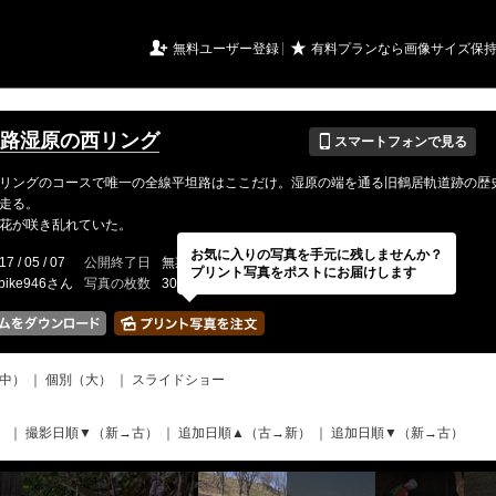
URIアルバム

★
無料ユーザー登録
有料プランなら画像サイズ保
📱
 釧路湿原の西リング
スマートフォンで見る
リングのコースで唯一の全線平坦路はここだけ。湿原の端を通る旧鶴居軌道跡の歴
走る。
花が咲き乱れていた。
お気に入りの写真を手元に残しませんか？
17 / 05 / 07
公開終了日
無期限
イベントの期間
---
プリント写真をポストにお届けします
tbike946さん
写真の枚数
30 / 2000枚
中）
｜
個別（大）
｜
スライドショー
）
｜
撮影日順▼（新→古）
｜
追加日順▲（古→新）
｜
追加日順▼（新→古）