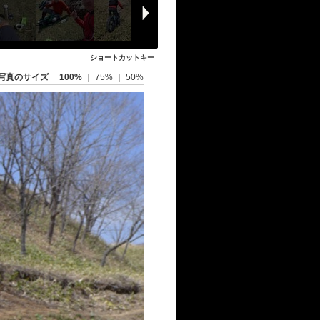
ショートカットキー
写真のサイズ
100%
｜
75%
｜
50%