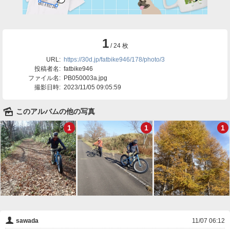
1
/ 24 枚
URL:
https://30d.jp/fatbike946/178/photo/3
投稿者名:
fatbike946
ファイル名:
PB050003a.jpg
撮影日時:
2023/11/05 09:05:59
🌄
このアルバムの他の写真
1
1
1
👤
sawada
11/07 06:12