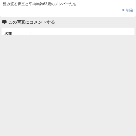
澄み渡る青空と平均年齢63歳のメンバーたち
❌
削除

この写真にコメントする
名前
コメント
削除用パスワード

一覧に戻る
Android™ アプリのインストール
Android™ からオンラインアルバムの作成・編
集、共有ができます。