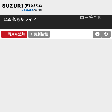
📅
🌄
---
24枚
11/5 落ち葉ライド
➕
⚡

⚙
写真を追加
更新情報