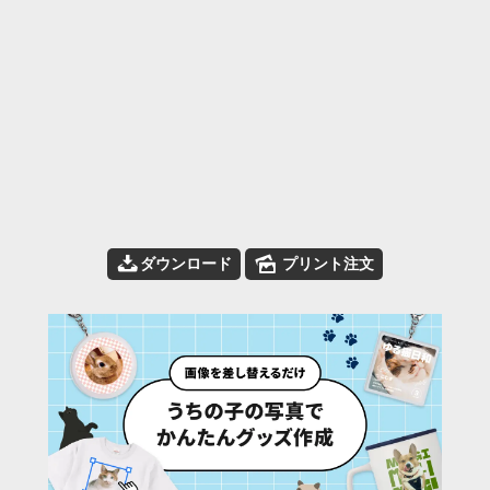
📥
🌄
ダウンロード
プリント注文