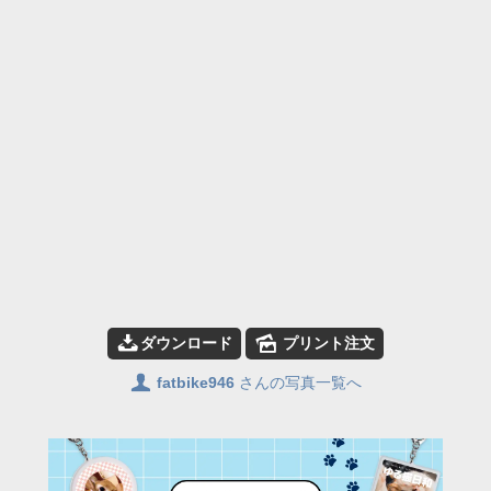
📥
🌄
ダウンロード
プリント注文
👤
fatbike946
さんの写真一覧へ