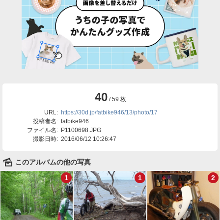
40
/ 59 枚
URL:
https://30d.jp/fatbike946/13/photo/17
投稿者名:
fatbike946
ファイル名:
P1100698.JPG
撮影日時:
2016/06/12 10:26:47
🌄
このアルバムの他の写真
1
1
2