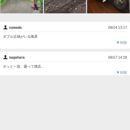
👤
sawada
06/14 13:17
ダブル正雄がいる風景
❌
削除
👤
nagahara
06/17 14:28
ホッと一息、曇って残念...
❌
削除

この写真にコメントする
名前
コメント
削除用パスワード