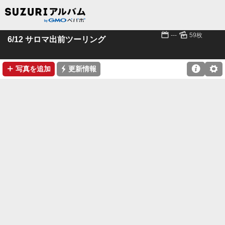
📅
🌄
---
59枚
6/12 サロマ出前ツーリング
➕
⚡

⚙
写真を追加
更新情報