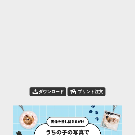
📥
🌄
ダウンロード
プリント注文