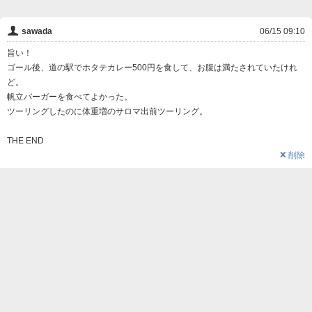
👤
sawada
06/15 09:10
旨い！
ゴール後、道の駅でホタテカレー500円を食して、お腹は満たされていたけれ
ど。
帆立バーガーを食べてよかった。
ツーリングしたのに体重増のサロマ出前ツーリング。
THE END
❌
削除

この写真にコメントする
名前
コメント
削除用パスワード