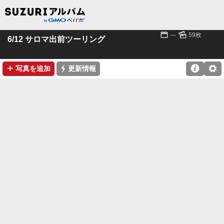
📅
🌄
---
59枚
6/12 サロマ出前ツーリング
➕
⚡

⚙
写真を追加
更新情報