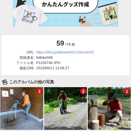
59
/ 59 枚
URL:
https://30d.jp/fatbike946/13/photo/36
投稿者名:
fatbike946
ファイル名:
P1100746.JPG
撮影日時:
2016/06/12 13:08:27
🌄
このアルバムの他の写真
2
2
1