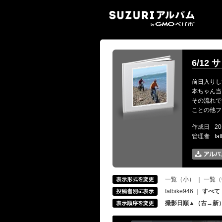
SUZ
6/12
前日入りし
本ちゃん当
その流れで
ことの他フ
作成日
20
管理者
fa
一覧（小）
｜
一覧（
fatbike946
｜
すべて
撮影日順▲（古→新