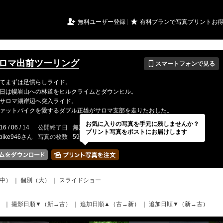
URIアルバム

★
無料ユーザー登録
有料プランで写真プリントお
📱
 サロマ出前ツーリング
スマートフォンで見る
てまずは足慣らしライド。
日は幌岩山への林道をヒルクライムとダウンヒル。
サロマ湖岸辺へ突入ライド。
ァットバイクを愛するダブル正雄がサロマ支部を走りたおした。
お気に入りの写真を手元に残しませんか？
16 / 06 / 14
公開終了日
無期限
イベントの期間
---
プリント写真をポストにお届けします
tbike946さん
写真の枚数
59 / 2000枚
中）
｜
個別（大）
｜
スライドショー
）
｜
撮影日順▼（新→古）
｜
追加日順▲（古→新）
｜
追加日順▼（新→古）