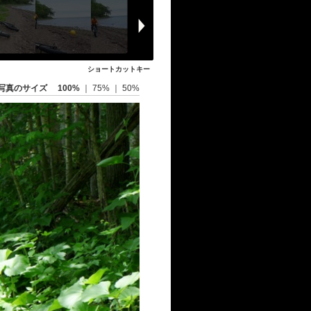
ショートカットキー
写真のサイズ
100%
｜
75%
｜
50%