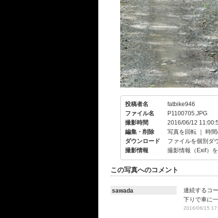
投稿者名
fatbike946
ファイル名
P1100705.JPG
撮影時間
2016/06/12 11:00:
編集・削除
写真を回転
｜
時間
ダウンロード
ファイルを個別ダ
撮影情報
撮影情報（Exif）
この写真へのコメント
連続するコ
sawada
下りで車に
2016/06/15 17