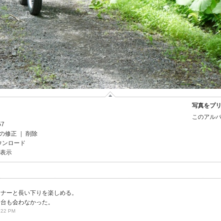
写真をプ
このアルバ
57
の修正
｜
削除
ウンロード
を表示
ーナーと長い下りを楽しめる。
一台も会わなかった。
:22 PM