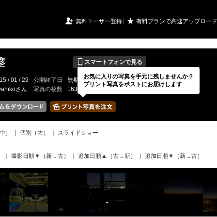
URIアルバム

★
無料ユーザー登録
有料プランで高速アップロー
📱
彦
スマートフォンで見る
お気に入りの写真を手元に残しませんか？
15 / 01 / 29
公開終了日
無期限
イベントの期間
---
プリント写真をポストにお届けします
yahikoさん
写真の枚数
163 / 2000枚
中）
｜
個別（大）
｜
スライドショー
）
｜
撮影日順▼（新→古）
｜
追加日順▲（古→新）
｜
追加日順▼（新→古）