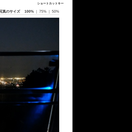
ショートカットキー
写真のサイズ
100%
｜
75%
｜
50%