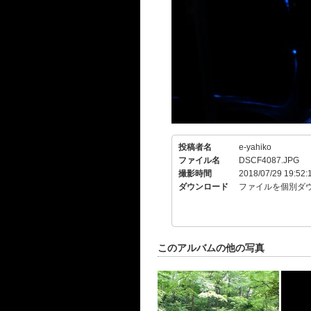
投稿者名
e-yahiko
ファイル名
DSCF4087.JPG
撮影時間
2018/07/29 19:52:
ダウンロード
ファイルを個別ダ
このアルバムの他の写真