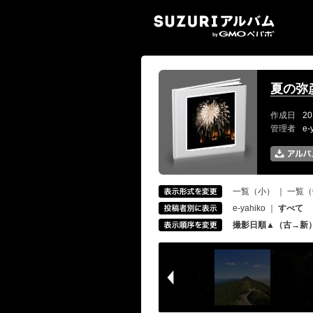
SUZ
夏の弥
作成日
20
管理者
e-
一覧（小）
｜
一覧（
e-yahiko
｜
すべて
撮影日順▲（古→新