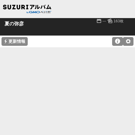
📅
🌄
---
163枚
夏の弥彦
⚡

⚙
更新情報