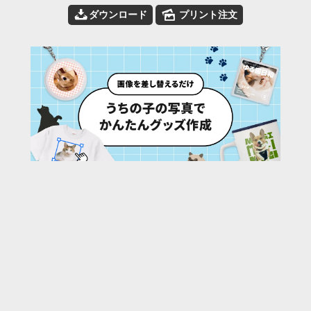
📥
🌄
ダウンロード
プリント注文
149
/ 163 枚
URL:
https://30d.jp/e-yahiko/3/photo/160
投稿者名:
e-yahiko
ファイル名:
DSC01668.JPG
撮影日時:
2023/05/03 20:00:43
🌄
このアルバムの他の写真