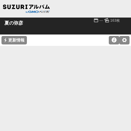
📅
🌄
---
163枚
夏の弥彦
⚡

⚙
更新情報