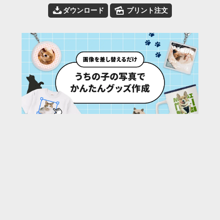
📥
🌄
ダウンロード
プリント注文
106
/ 163 枚
URL:
https://30d.jp/e-yahiko/3/photo/140
投稿者名:
e-yahiko
ファイル名:
0725f_191.JPG
撮影日時:
2012/07/25 19:15:36
🌄
このアルバムの他の写真