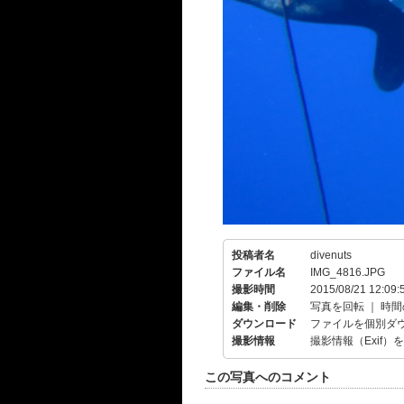
投稿者名
divenuts
ファイル名
IMG_4816.JPG
撮影時間
2015/08/21 12:09:
編集・削除
写真を回転
｜
時間
ダウンロード
ファイルを個別ダ
撮影情報
撮影情報（Exif）
この写真へのコメント