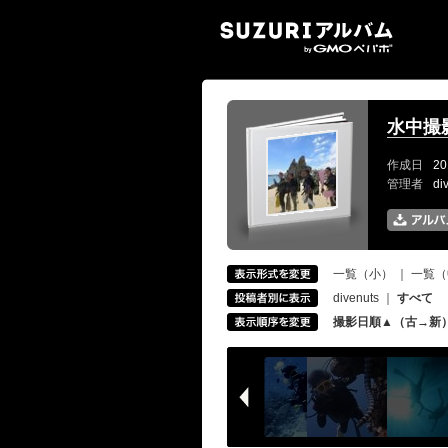
SUZ
水中撮
作成日
20
管理者
di
一覧（小）
｜
一覧（
divenuts
｜
すべて
撮影日順▲（古→新