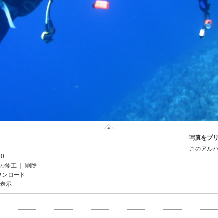
写真をプ
このアルバ
50
の修正
｜
削除
ウンロード
を表示