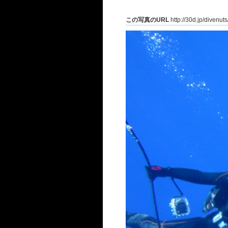
この写真のURL
http://30d.jp/divenut