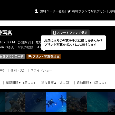
URIアルバム

★
無料ユーザー登録
有料プランで写真プリントお
📱
影写真
スマートフォンで見る
お気に入りの写真を手元に残しませんか？
16 / 02 / 14
公開終了日
無期限
イベントの期間
---
プリント写真をポストにお届けします
venutsさん
写真の枚数
34 / 2000枚
中）
｜
個別（大）
｜
スライドショー
）
｜
撮影日順▼（新→古）
｜
追加日順▲（古→新）
｜
追加日順▼（新→古）