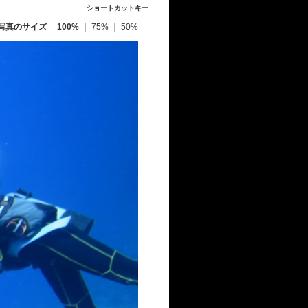
ショートカットキー
写真のサイズ
100%
｜
75%
｜
50%