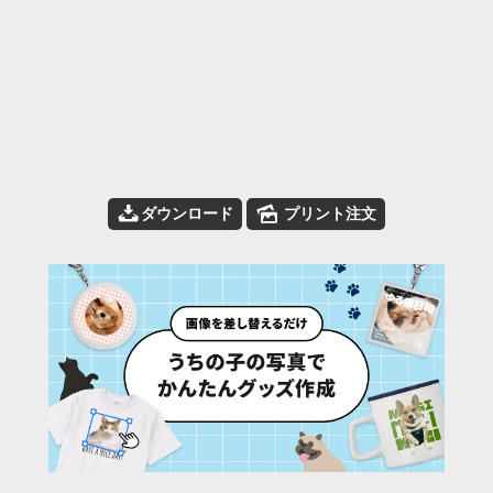
📥
🌄
ダウンロード
プリント注文