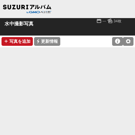
📅
🌄
---
34枚
水中撮影写真
➕
⚡

⚙
写真を追加
更新情報