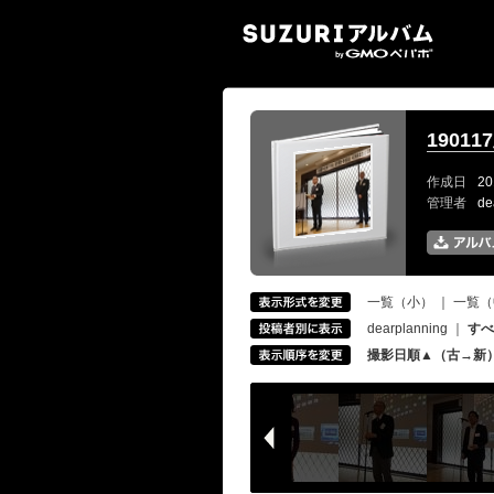
SUZ
190
作成日
20
管理者
de
一覧（小）
｜
一覧（
dearplanning
｜
すべ
撮影日順▲（古→新