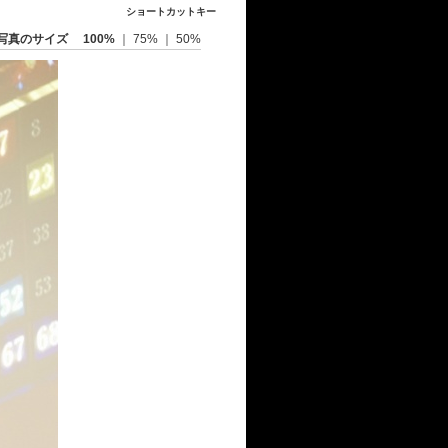
ショートカットキー
写真のサイズ
100%
｜
75%
｜
50%