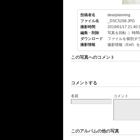
投稿者名
dearplanning
ファイル名
_DSC5208.JPG
撮影時間
2019/01/17 21:40:
編集・削除
写真を回転
｜
時間
ダウンロード
ファイルを個別ダ
撮影情報
撮影情報（Exif）
この写真へのコメント
コメントする
名前
コメント
このアルバムの他の写真