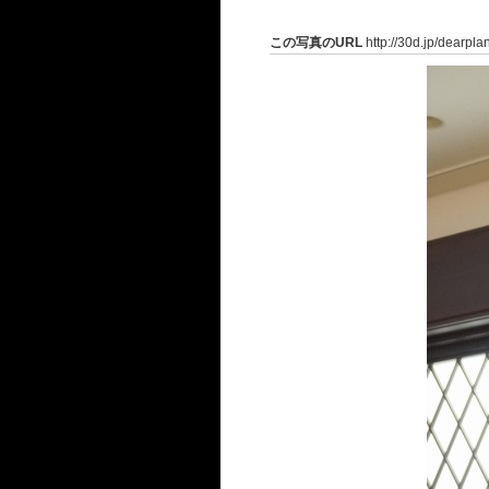
この写真のURL
http://30d.jp/dearpl