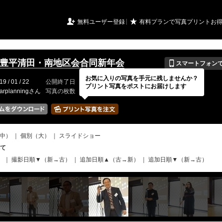
URIアルバム

★
無料ユーザー登録
有料プランで写真プリントお
📱
117豊平清田・南地区会合同新年会
スマートフォン
お気に入りの写真を手元に残しませんか？
19 / 01 / 22
公開終了日
無期限
イベントの期間
---
プリント写真をポストにお届けします
arplanningさん
写真の枚数
112 / 2000枚
中）
｜
個別（大）
｜
スライドショー
て
）
｜
撮影日順▼（新→古）
｜
追加日順▲（古→新）
｜
追加日順▼（新→古）