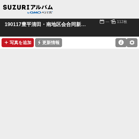
📅
🌄
---
112枚
190117豊平清田・南地区会合同新年会
➕
⚡

⚙
写真を追加
更新情報