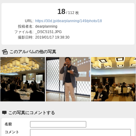
18
/ 112 枚
URL:
https://30d.jp/dearplanning/149/photo/18
投稿者名:
dearplanning
ファイル名:
_DSC5151.JPG
撮影日時:
2019/01/17 19:38:30
🌄
このアルバムの他の写真

この写真にコメントする
名前
コメント