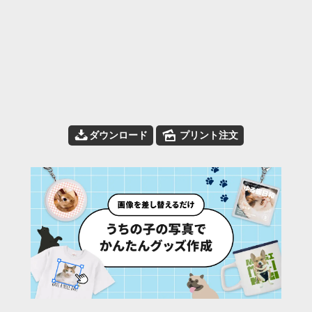
📥
🌄
ダウンロード
プリント注文