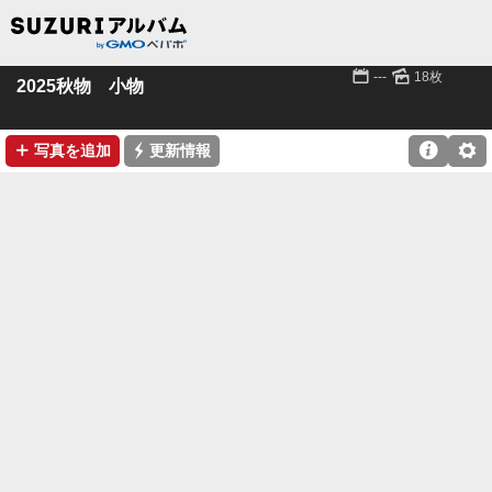
📅
🌄
---
18枚
2025秋物 小物
➕
⚡

⚙
写真を追加
更新情報