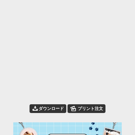
📥
🌄
ダウンロード
プリント注文