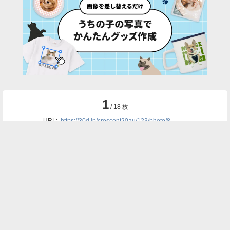
1
/ 18 枚
URL:
https://30d.jp/crescent20au/123/photo/8
投稿者名:
crescent20au
ファイル名:
1255-0310-3.JPG
撮影日時:
2025/04/22 17:18:03
🌄
このアルバムの他の写真