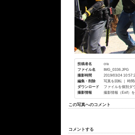
投稿者名
cra
ファイル名
IMG_0336.JPG
撮影時間
2019/03/24 10:57:
編集・削除
写真を回転
｜
時間
ダウンロード
ファイルを個別ダ
撮影情報
撮影情報（Exif）
この写真へのコメント
コメントする