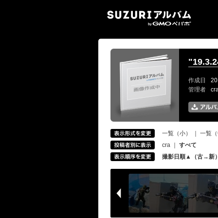
SUZ
"19.
作成日
20
管理者
c
一覧（小）
｜
一覧（
cra
｜
すべて
撮影日順▲（古→新