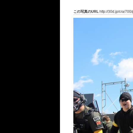
この写真のURL
http://30d.jp/cra/700