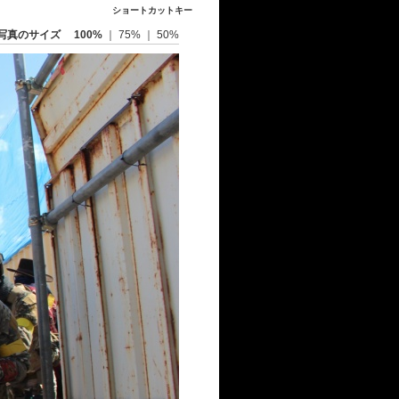
ショートカットキー
写真のサイズ
100%
｜
75%
｜
50%