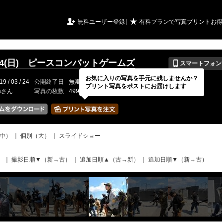
URIアルバム

★
無料ユーザー登録
有料プランで写真プリントお
📱
3.24(日) ピースコンバットゲームズ
スマートフォン
お気に入りの写真を手元に残しませんか？
19 / 03 / 24
公開終了日
無期限
イベントの期間
---
プリント写真をポストにお届けします
raさん
写真の枚数
499 / 2000枚
中）
｜
個別（大）
｜
スライドショー
）
｜
撮影日順▼（新→古）
｜
追加日順▲（古→新）
｜
追加日順▼（新→古）