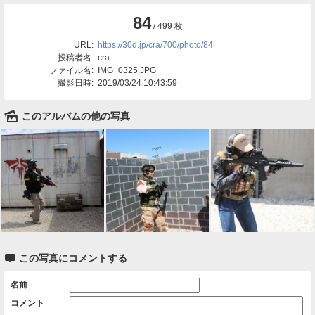
84
/ 499 枚
URL:
https://30d.jp/cra/700/photo/84
投稿者名:
cra
ファイル名:
IMG_0325.JPG
撮影日時:
2019/03/24 10:43:59
🌄
このアルバムの他の写真

この写真にコメントする
名前
コメント