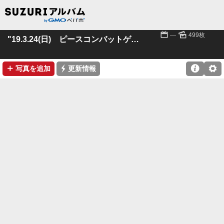
📅
🌄
---
499枚
"19.3.24(日) ピースコンバットゲームズ
➕
⚡

⚙
写真を追加
更新情報