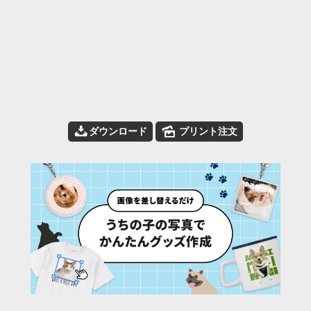
📥
🌄
ダウンロード
プリント注文