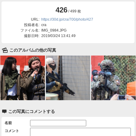
426
/ 499 枚
URL:
https://30d.jp/cra/700/photo/427
投稿者名:
cra
ファイル名:
IMG_0984.JPG
撮影日時:
2019/03/24 13:41:49
🌄
このアルバムの他の写真

この写真にコメントする
名前
コメント