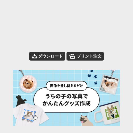
📥
🌄
ダウンロード
プリント注文