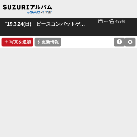
📅
🌄
---
499枚
"19.3.24(日) ピースコンバットゲームズ
➕
⚡

⚙
写真を追加
更新情報