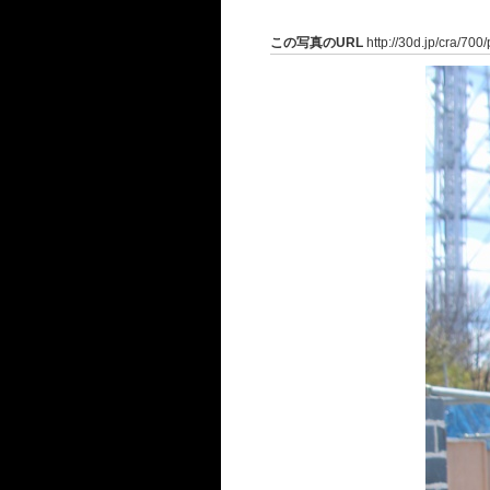
この写真のURL
http://30d.jp/cra/700