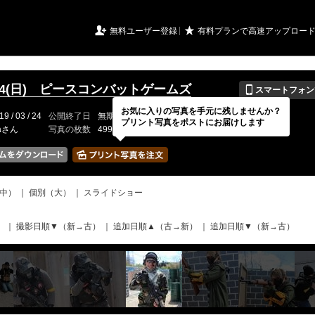
URIアルバム

★
無料ユーザー登録
有料プランで高速アップロー
📱
3.24(日) ピースコンバットゲームズ
スマートフォン
お気に入りの写真を手元に残しませんか？
19 / 03 / 24
公開終了日
無期限
イベントの期間
---
プリント写真をポストにお届けします
raさん
写真の枚数
499 / 2000枚
中）
｜
個別（大）
｜
スライドショー
）
｜
撮影日順▼（新→古）
｜
追加日順▲（古→新）
｜
追加日順▼（新→古）