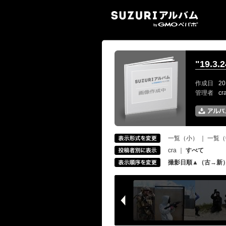
SUZ
"19.
作成日
20
管理者
c
一覧（小）
｜
一覧（
cra
｜
すべて
撮影日順▲（古→新