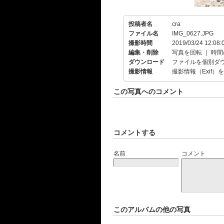
投稿者名
cra
ファイル名
IMG_0627.JPG
撮影時間
2019/03/24 12:08:
編集・削除
写真を回転
｜
時間
ダウンロード
ファイルを個別ダ
撮影情報
撮影情報（Exif）
この写真へのコメント
コメントする
名前
コメント
このアルバムの他の写真