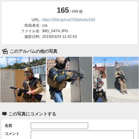
165
/ 499 枚
URL:
https://30d.jp/cra/700/photo/166
投稿者名:
cra
ファイル名:
IMG_0474.JPG
撮影日時:
2019/03/24 11:42:43
🌄
このアルバムの他の写真

この写真にコメントする
名前
コメント