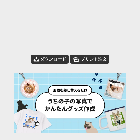
📥
🌄
ダウンロード
プリント注文