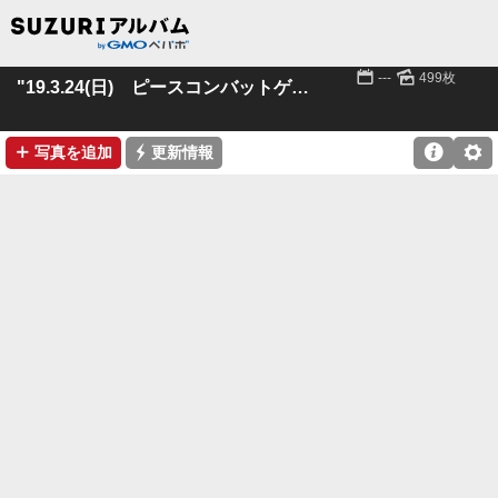
📅
🌄
---
499枚
"19.3.24(日) ピースコンバットゲームズ
➕
⚡

⚙
写真を追加
更新情報