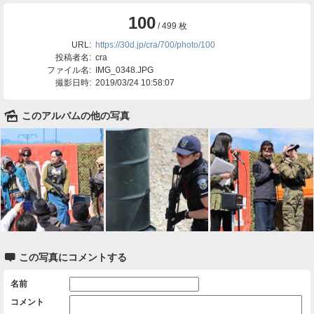
100
/ 499 枚
URL:
https://30d.jp/cra/700/photo/100
投稿者名:
cra
ファイル名:
IMG_0348.JPG
撮影日時:
2019/03/24 10:58:07
🌄
このアルバムの他の写真

この写真にコメントする
名前
コメント