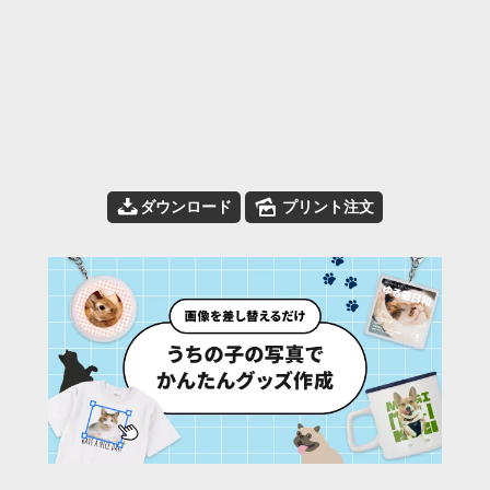
📥
🌄
ダウンロード
プリント注文