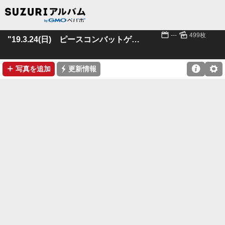
📅
🌄
---
499枚
"19.3.24(日) ピースコンバットゲームズ
➕
⚡

⚙
写真を追加
更新情報