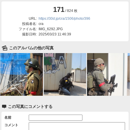
171
/ 824 枚
URL:
https://30d.jp/cra/1506/photo/396
投稿者名:
cra
ファイル名:
IMG_6292.JPG
撮影日時:
2025/03/23 11:46:39
🌄
このアルバムの他の写真

この写真にコメントする
名前
コメント