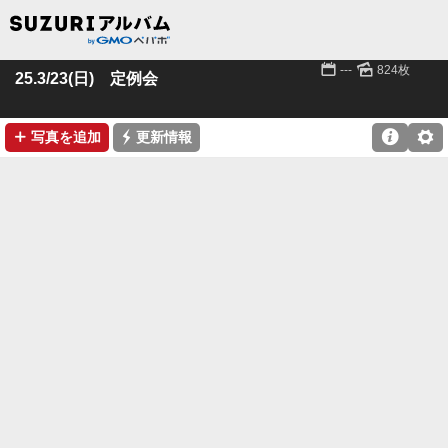
📅
🌄
---
824枚
25.3/23(日) 定例会
➕
⚡

⚙
写真を追加
更新情報