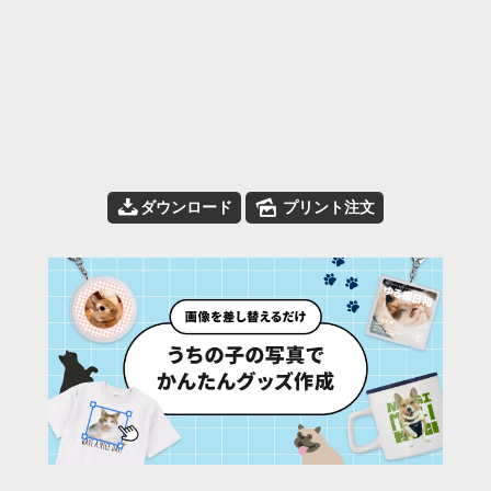
📥
🌄
ダウンロード
プリント注文