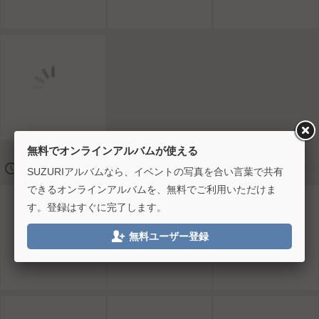
無料でオンラインアルバムが使える
🕔
2025/02/19 11:00
SUZURIアルバムなら、イベントの写真を合い言葉で共有
できるオンラインアルバムを、無料でご利用いただけま
す。登録はすぐに完了します。

無料ユーザー登録