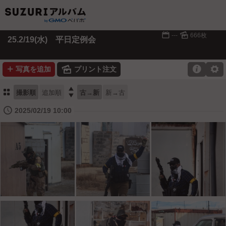
📅
🌄
---
666枚
25.2/19(水) 平日定例会
➕
🌄

⚙
写真を追加
プリント注文
⚏

撮影順
追加順
古→新
新→古
🕔
2025/02/19 10:00