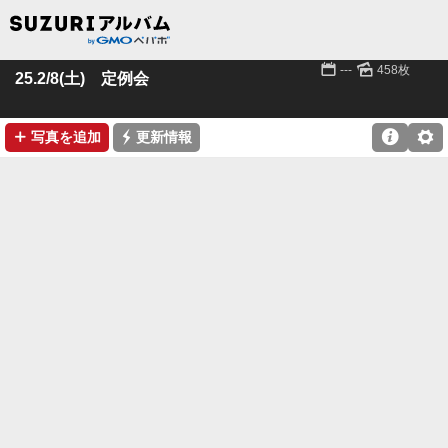
📅
🌄
---
458枚
25.2/8(土) 定例会
➕
⚡

⚙
写真を追加
更新情報