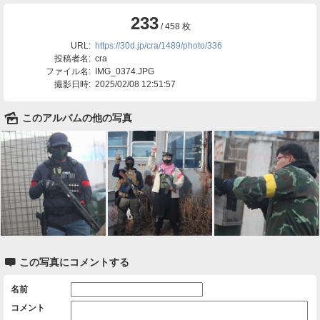
233
/ 458 枚
URL:
https://30d.jp/cra/1489/photo/336
投稿者名:
cra
ファイル名:
IMG_0374.JPG
撮影日時:
2025/02/08 12:51:57
🌄
このアルバムの他の写真

この写真にコメントする
名前
コメント