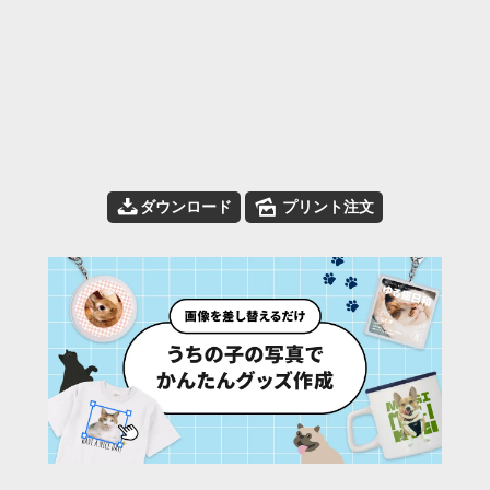
📥
🌄
ダウンロード
プリント注文