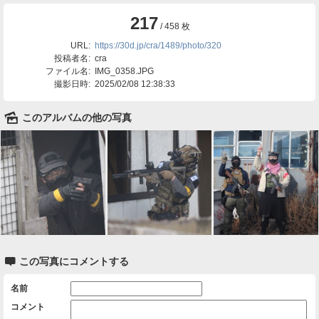
217
/ 458 枚
URL:
https://30d.jp/cra/1489/photo/320
投稿者名:
cra
ファイル名:
IMG_0358.JPG
撮影日時:
2025/02/08 12:38:33
🌄
このアルバムの他の写真

この写真にコメントする
名前
コメント