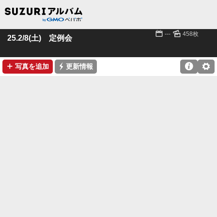
📅
🌄
---
458枚
25.2/8(土) 定例会
➕
⚡

⚙
写真を追加
更新情報