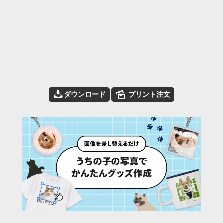
📥
🌄
ダウンロード
プリント注文