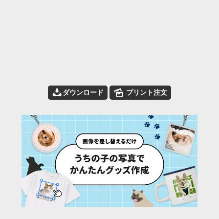
📥
🌄
ダウンロード
プリント注文