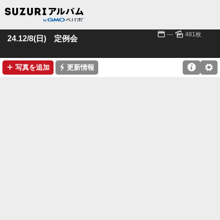
📅
🌄
---
481枚
24.12/8(日) 定例会
➕
⚡

⚙
写真を追加
更新情報