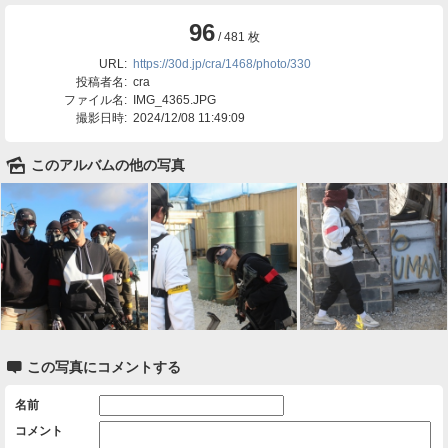
96
/ 481 枚
URL:
https://30d.jp/cra/1468/photo/330
投稿者名:
cra
ファイル名:
IMG_4365.JPG
撮影日時:
2024/12/08 11:49:09
🌄
このアルバムの他の写真

この写真にコメントする
名前
コメント