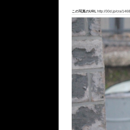
この写真のURL
http://30d.jp/cra/146