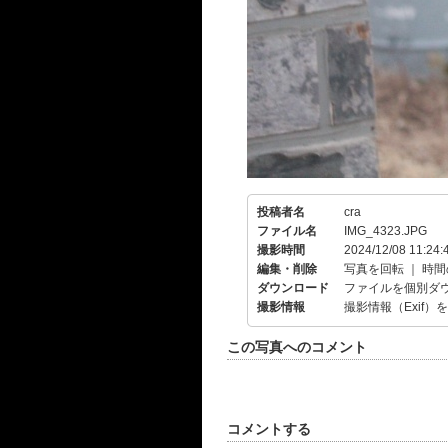
投稿者名
cra
ファイル名
IMG_4323.JPG
撮影時間
2024/12/08 11:24:
編集・削除
写真を回転
｜
時間
ダウンロード
ファイルを個別ダ
撮影情報
撮影情報（Exif）
この写真へのコメント
コメントする