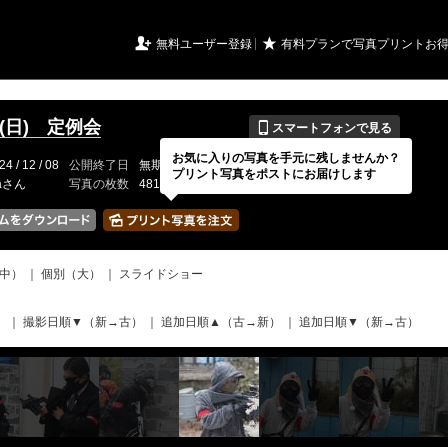
URIアルバム

★
無料ユーザー登録
有料プランで写真プリントお
📱
/8(日) 定例会
スマートフォンで見る
お気に入りの写真を手元に残しませんか？
24 / 12 / 08
公開終了日
無期限
イベントの期間
---
プリント写真をポストにお届けします
raさん
写真の枚数
481 / 2000枚
中）
｜
個別（大）
｜
スライドショー
）
｜
撮影日順▼（新→古）
｜
追加日順▲（古→新）
｜
追加日順▼（新→古）