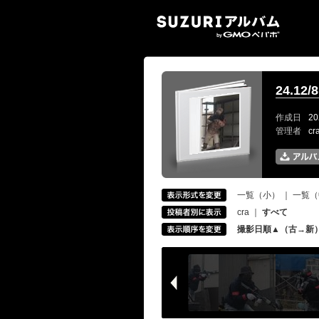
SUZ
24.12
作成日
20
管理者
c
一覧（小）
｜
一覧（
cra
｜
すべて
撮影日順▲（古→新