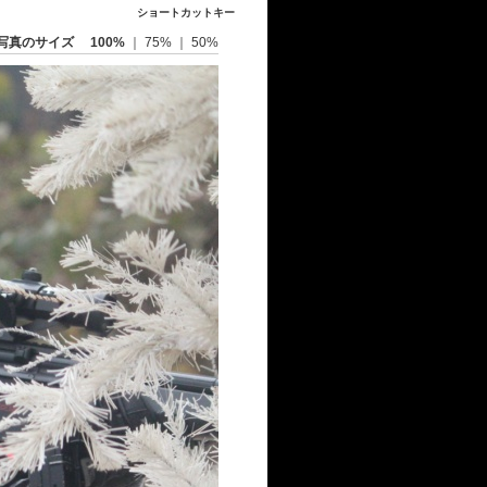
ショートカットキー
写真のサイズ
100%
｜
75%
｜
50%