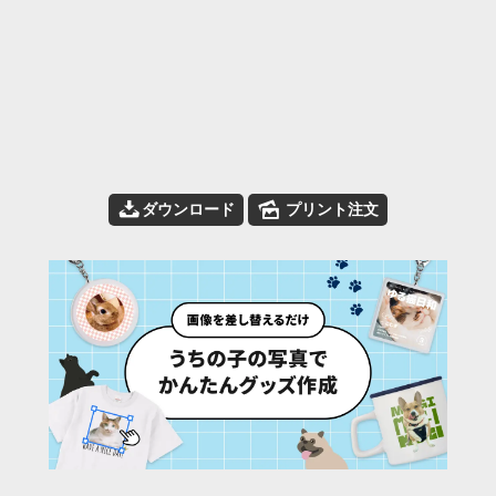
📥
🌄
ダウンロード
プリント注文