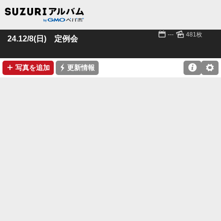
📅
🌄
---
481枚
24.12/8(日) 定例会
➕
⚡

⚙
写真を追加
更新情報