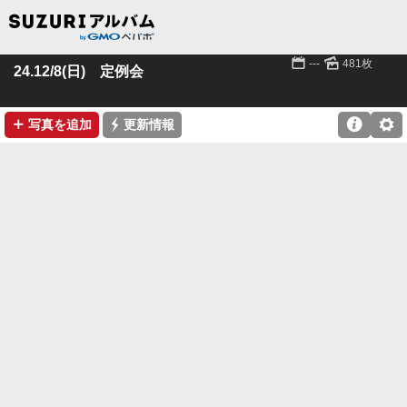
📅
🌄
---
481枚
24.12/8(日) 定例会
➕
⚡

⚙
写真を追加
更新情報