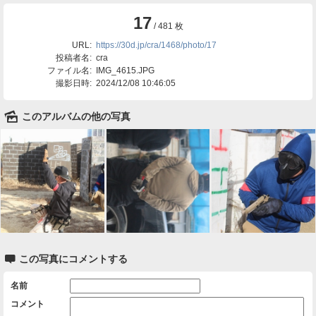
17
/ 481 枚
URL:
https://30d.jp/cra/1468/photo/17
投稿者名:
cra
ファイル名:
IMG_4615.JPG
撮影日時:
2024/12/08 10:46:05
🌄
このアルバムの他の写真

この写真にコメントする
名前
コメント