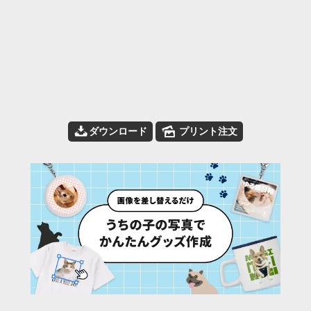
📥
🌄
ダウンロード
プリント注文