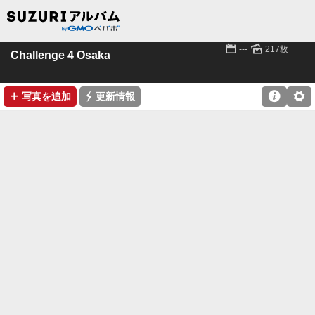
📅
🌄
---
217枚
Challenge 4 Osaka
➕
⚡

⚙
写真を追加
更新情報