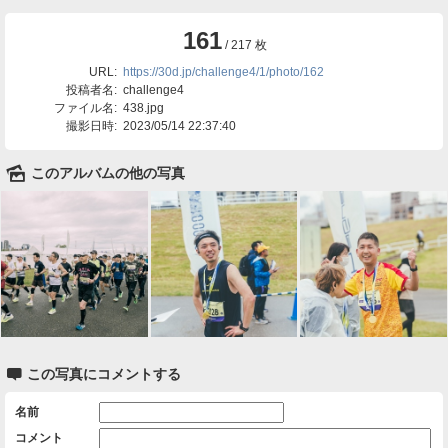
161
/ 217 枚
URL:
https://30d.jp/challenge4/1/photo/162
投稿者名:
challenge4
ファイル名:
438.jpg
撮影日時:
2023/05/14 22:37:40
🌄
このアルバムの他の写真

この写真にコメントする
名前
コメント