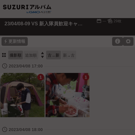
📅
🌄
---
29枚
23/04/08-09 VS 新入隊員歓迎キャンプ
⚡

⚙
更新情報
⚏

撮影順
追加順
古→新
新→古
🕔
2023/04/08 17:00
1
1
🕔
2023/04/08 18:00