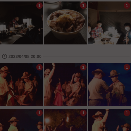
1
1
1
🕔
2023/04/08 20:00
1
1
1
1
1
1